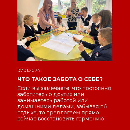
30.09.2023
ВДОХНОВЕНИЕ И СТОЙКОСТЬ:
РОЛЬ МУЗЫКИ В
?
ОБРАЗОВАНИИ
янно
Будущее – в руках наших детей,
ведь они – лидеры завтрашнего
дня. Музыка – мощный
об
инструмент, который помогает им
менять мир к лучшему
ию