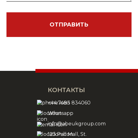
КОНТАКТЫ
+44 7483 834060
Whatsapp
info@abeukgroup.com
123 Pall Mall, St.