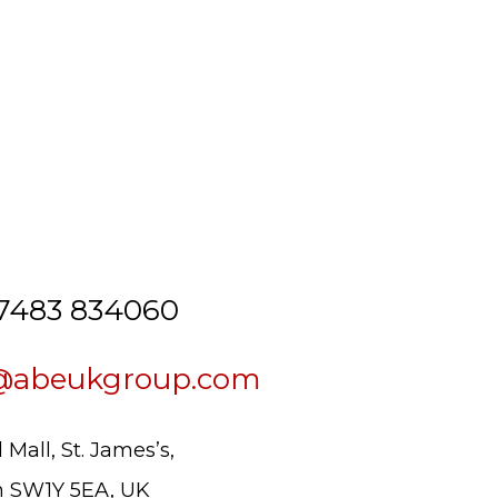
7483 834060
@abeukgroup.com
l Mall, St. James’s,
 SW1Y 5EA, UK