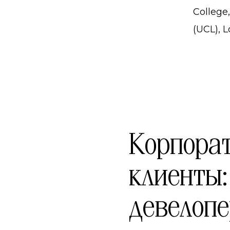
College
(UCL), 
Корпора
клиенты:
девелопе