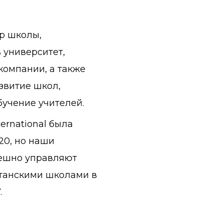
р школы,
 университет,
компании, а также
звитие школ,
бучение учителей.
ernational была
20, но наши
ешно управляют
танскими школами в
.