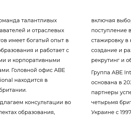
оманда талантливых
включая выбо
авателей и отраслевых
поступление в
ов имеет богатый опыт в
стажировку в 
бразования и работает с
создание и ра
ми и корпоративными
рекрутинг и о
ами. Головной офис ABE
Группа ABE Int
tional находится в
основана в 20
британии.
партнеры усп
длагаем консультации во
четырьмя бри
пектах образования,
Украине с 1997