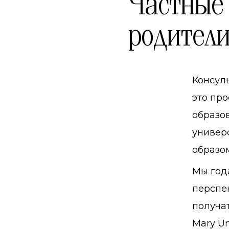
Частные 
родители
Консуль
это пр
образо
универ
образо
Мы год
перспе
получа
Mary Un