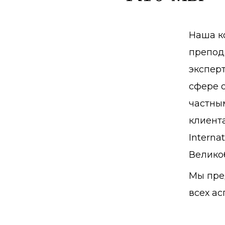
Наша к
препод
эксперт
сфере о
частны
клиент
Interna
Велико
Мы пре
всех ас