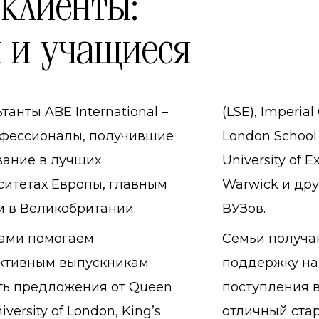
клиенты:
 и учащиеся
танты ABE International –
(LSE), Imperial
офессионалы, получившие
London School 
вание в лучших
University of Ex
ситетах Европы, главным
Warwick и др
м в Великобритании.
ВУЗов.
ами помогаем
Семьи получа
ктивным выпускникам
поддержку на 
ть предложения от Queen
поступления в
iversity of London, King’s
отличный ста