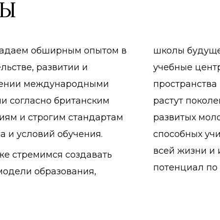
ры
адаем обширным опытом в
школы будуще
льстве, развитии и
учебные цент
ении международными
пространства 
и согласно британским
растут поколе
иям и строгим стандартам
развитых мол
а и условий обучения.
способных уч
всей жизни и 
же стремимся создавать
потенциал по
модели образования,