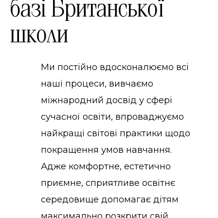
базі Британської
ДИТЯЧИЙ САДОК ТА ПОЧАТКОВА
школи
ПРОГРЕСИВНА ШКОЛА-ПАНСІОН В
Ми постійно вдосконалюємо всі
НОВА КОНЦЕПЦІЯ ДИТЯЧОГО СА
наші процеси, вивчаємо
міжнародний досвід у сфері
сучасної освіти, впроваджуємо
найкращі світові практики щодо
покращення умов навчання.
Адже комфортне, естетично
приємне, сприятливе освітнє
середовище допомагає дітям
максимально розкрити свій