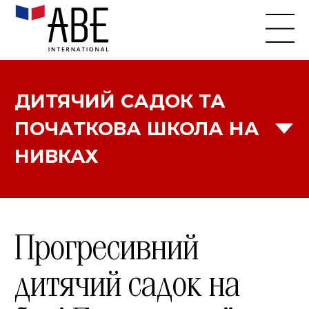
ДИТЯЧИЙ САДОК ТА
ПОЧАТКОВА ШКОЛА НА
НИВКАХ
КИЇВСЬКА ШКОЛА НА ПЕЧЕРСЬКУ
Прогресивний
КИЇВСЬКА ШКОЛА НА НИВКАХ
дитячий садок на
ШКОЛА У ДНІПРІ