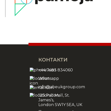
КОНТАКТИ
+44 7483 834060
Whatsapp
info@abeukgroup.com
123 Pall Mall, St.
James’s,
London SW1Y 5EA, UK